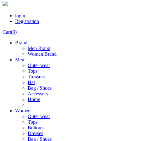
login
Registration
Cart(0)
Brand
Men Brand
Women Brand
Men
Outer wear
Tops
Trousers
Hat
Bag / Shoes
Accessory
Home
Women
Outer wear
Tops
Bottoms
Dresses
Bag / Shoes