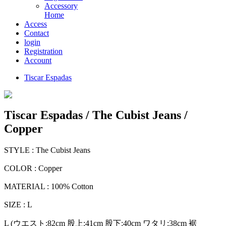
Accessory
Home
Access
Contact
login
Registration
Account
Tiscar Espadas
Tiscar Espadas / The Cubist Jeans /
Copper
STYLE : The Cubist Jeans
COLOR : Copper
MATERIAL : 100% Cotton
SIZE : L
L (ウエスト:82cm 股上:41cm 股下:40cm ワタリ:38cm 裾