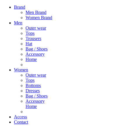
Brand
Men Brand
Women Brand
Men
Outer wear
Tops
Trousers
Hat
Bag / Shoes
Accessory
Home
Women
Outer wear
Tops
Bottoms
Dresses
Bag / Shoes
Accessory
Home
Access
Contact