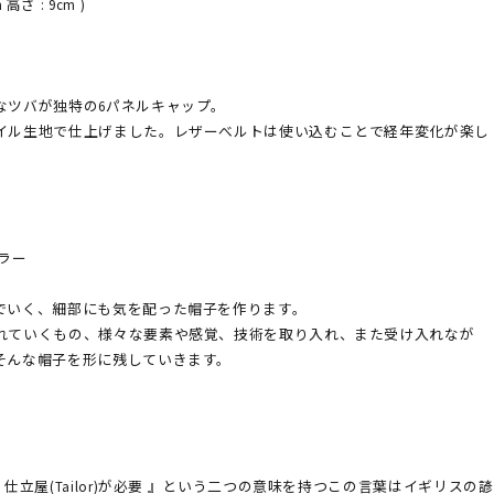
 高さ : 9cm )
なツバが独特の6パネルキャップ。
イル生地で仕上げました。レザーべルトは使い込むことで経年変化が楽し
テイラー
でいく、細部にも気を配った帽子を作ります。
れていくもの、様々な要素や感覚、技術を取り入れ、また受け入れなが
そんな帽子を形に残していきます。
仕立屋(Tailor)が必要 』という二つの意味を持つこの言葉はイギリスの諺