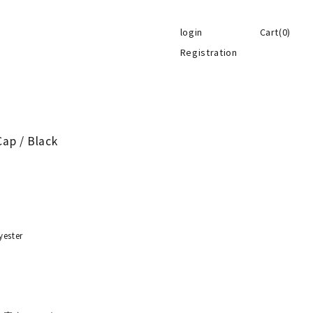
login
Cart(0)
Registration
Cap / Black
yester