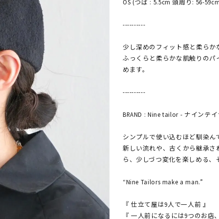
OS (つば : 5.5cm 頭周り: 56-59cm
----------
少し深めのフィット感と柔らか
ふっくらと柔らかな肌触りのパ
めます。
----------
BRAND : Nine tailor - ナイン
シンプルで使い込むほど馴染ん
新しい流れや、古くから継承さ
ら、少しづつ変化を楽しめる、
“Nine Tailors make a man.”
『 仕立て屋は9人で一人前 』
『 一人前になるには9つのお店、