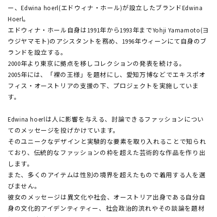
ー、Edwina hoerl(エドウィナ・ホール)が設立したブランドEdwina
Hoerl。
エドウィナ・ホール自身は1991年から1993年までYohji Yamamoto(ヨ
ウジヤマモト)のアシスタントを務め、1996年ウィーンにて自身のブ
ランドを設立する。
2000年より東京に拠点を移しコレクションの発表を続ける。
2005年には、「裸の王様」を題材にし、愛知万博などでエキスポオ
フィス・オーストリアの支援の下、プロジェクトを実施していま
す。
Edwina hoerlは人に影響を与える、討論できるファッションについ
てのメッセージを投げかけています。
そのユニークなデザインと実験的な要素を取り入れることで知られ
ており、伝統的なファッションの枠を超えた芸術的な作品を作り出
します。
また、多くのアイテムは性別の境界を超えたもので着用する人を選
びません。
彼女のメッセージは異文化や社会、オーストリア出身である自分自
身の文化的アイデンティティー、社会政治的流れやその談論を題材