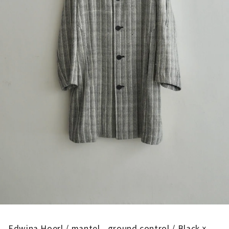
Edwina Hoerl / mantel _ground control / Black ×