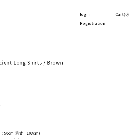
login
Cart(0)
Registration
ient Long Shirts / Brown
k
 : 50cm 着丈 : 103cm)