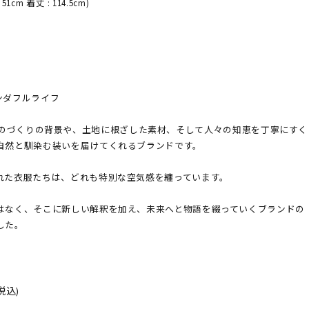
 51cm 着丈 : 114.5cm)
 - ワンダフルライフ
は、丁寧なものづくりの背景や、土地に根ざした素材、そして人々の知恵を丁寧にすく
自然と馴染む装いを届けてくれるブランドです。
れた衣服たちは、どれも特別な空気感を纏っています。
はなく、そこに新しい解釈を加え、未来へと物語を綴っていくブランドの
した。
(税込)