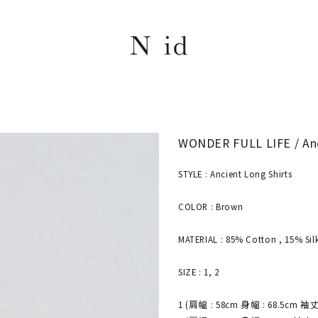
WONDER FULL LIFE / Anc
STYLE : Ancient Long Shirts
COLOR : Brown
MATERIAL : 85% Cotton , 15% Sil
SIZE : 1, 2
1 (肩幅 : 58cm 身幅 : 68.5cm 袖丈