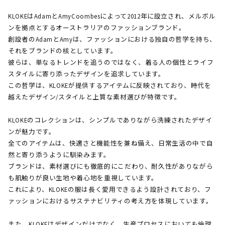
KLOKEはAdamとAmyCoombesによって2012年に設立され、メルボル
ンを拠点とするオーストラリアのファッションブランド。
創設者のAdamとAmyは、ファッションにおける独自の哲学を持ち、
それをブランドの核としています。
彼らは、単なるトレンドを追うのではなく、着る人の個性とライフ
スタイルに寄り添ったデザインを追求しています。
この哲学は、KLOKEが提供するアイテムに反映されており、時代を
越えたデザイン/スタイルと上質な素材選びが特徴です。
KLOKEのコレクションは、シンプルでありながら洗練されたデザイ
ンが魅力です。
全てのアイテムは、快適さと機能性を兼ね備え、日常生活の中で自
然と寄り添うように馴染みます。
ブランドは、素材選びにも徹底的にこだわり、耐久性がありながら
も肌触りが良い生地や着心地を重視しています。
これにより、KLOKEの服は長く愛用できるよう設計されており、フ
ァッションにおけるサステナビリティの考え方を体現しています。
また、KLOKEはデザインだけでなく、生産プロセスにおいても倫理